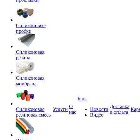
Силиконовые
пробки
Силиконовая
резина
Силиконовая
мембрана
Блог
О
Доставка
Силиконовая
Услуги
Новости
Кар
нас
и оплата
резиновая смесь
Видео