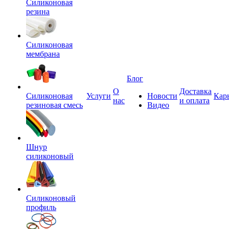
Силиконовая
резина
Силиконовая
мембрана
Блог
О
Доставка
Силиконовая
Услуги
Новости
Кар
нас
и оплата
резиновая смесь
Видео
Шнур
силиконовый
Силиконовый
профиль