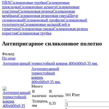
ПВХ
Силиконовые пробки
Силиконовые
прокладки
Силиконовые шланги
Силиконовые
пластины
Силиконовая резина
Силиконовая
мембрана
Силиконовая резиновая смесь
Шнур
силиконовый
Силиконовый профиль
Силиконовый
уплотнитель
Силиконовые кольца
Клей и
герметики
Силиконовая смазка
Силиконовая резина
пористая
Силиконовая трубка
Антипригарное cиликоновое полотно
Фильтр
По цене
Антипригарный термостойкий коврик 400х600х0,35 мм.
Антипригарный
термостойкий
коврик
400х600х0,35 мм.
Много
В
В
501
₽
/шт
наличии
наличии
-
Толщина,
0,35
мм
+