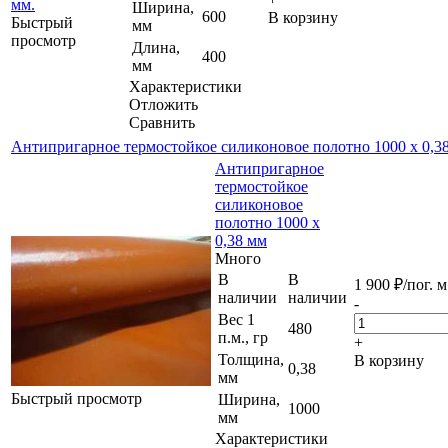
Ширина,
600
В корзину
Быстрый
мм
просмотр
Длина,
400
мм
Характеристики
Отложить
Сравнить
Антипригарное термостойкое силиконовое полотно 1000 х 0,3
Антипригарное
термостойкое
силиконовое
полотно 1000 х
0,38 мм
Много
В
В
1 900
₽
/пог. м
наличии
наличии
-
Вес 1
480
п.м., гр
+
Толщина,
В корзину
0,38
мм
Быстрый просмотр
Ширина,
1000
мм
Характеристики