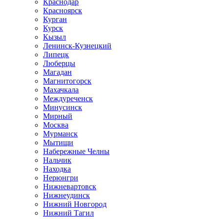
Краснодар
Красноярск
Курган
Курск
Кызыл
Ленинск-Кузнецкий
Липецк
Люберцы
Магадан
Магнитогорск
Махачкала
Междуреченск
Минусинск
Мирный
Москва
Мурманск
Мытищи
Набережные Челны
Нальчик
Находка
Нерюнгри
Нижневартовск
Нижнеудинск
Нижний Новгород
Нижний Тагил