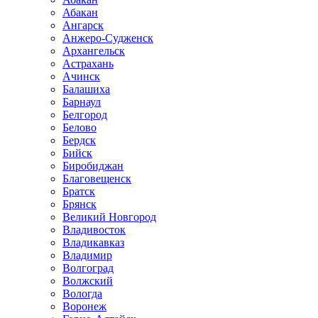
Абакан
Ангарск
Анжеро-Судженск
Архангельск
Астрахань
Ачинск
Балашиха
Барнаул
Белгород
Белово
Бердск
Бийск
Биробиджан
Благовещенск
Братск
Брянск
Великий Новгород
Владивосток
Владикавказ
Владимир
Волгоград
Волжский
Вологда
Воронеж