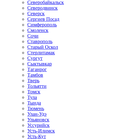
Северобайкальск
Северодвинск
Северск
Сергиев Посад
Симферополь
Смоленск
Сочи
Ставрополь
Старый Оскол
Стерлитамак
Сургут
Сыктывкар
Таганрог
Тамбов
Тверь
Тольятти
Томск
Тула
Тында
Тюмень
Улан-Удэ
Ульяновск
Уссурийск
Усть-Илимск
Усть-Кут