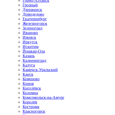
Горно-Алтайск
Грозный
Дзержинск
Домодедово
Екатеринбург
Железногорск
Зеленоград
Иваново
Ижевск
Иркутск
Искитим
Йошкар-Ола
Казань
Калининград
Калуга
Каменск-Уральский
Канск
Кемерово
Киров
Киселёвск
Коломна
Комсомольск-на-Амуре
Королёв
Кострома
Красногорск