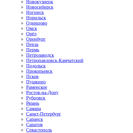
Новокузнецк
Новосибирск
Ногинск
Норильск
Одинцово
Омск
Орёл
Оренбург
Пенза
Пермь
Петрозаводск
Петропавловск-Камчатский
Подольск
Прокопьевск
Псков
Пушкино
Раменское
Ростов-на-Дону
Рубцовск
Рязань
Самара
Санкт-Петербург
Саранск
Саратов
Севастополь