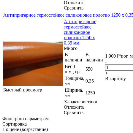
Отложить
Сравнить
Антипригарное термостойкое силиконовое полотно 1250 х 0,3
Антипригарное
термостойкое
силиконовое
полотно 1250 х
0,35 мм
Много
В
В
1 900
₽
/пог. м
наличии
наличии
-
Вес 1
550
п.м., гр
+
Толщина,
В корзину
0,35
мм
Быстрый просмотр
Ширина,
1250
мм
Характеристики
Отложить
Сравнить
Фильтр по параметрам
Сортировка
По цене (возрастание)